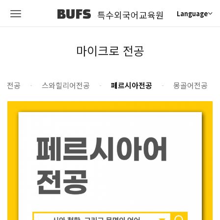
BUFS
특수외국어교육원
Language
마이크로 전공
어전공
스와힐리어전공
페르시아전공
몽골어전공