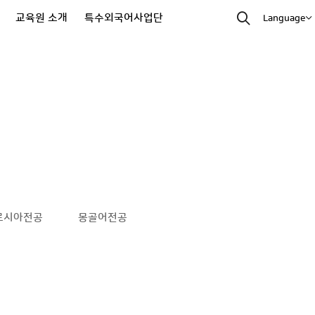
교육원 소개
특수외국어사업단
Language
르시아전공
몽골어전공