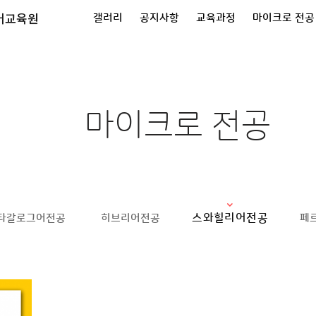
어교육원
갤러리
공지사항
교육과정
마이크로 전공
마이크로 전공
스와힐리어전공
타갈로그어전공
히브리어전공
페